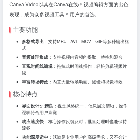
Canva Video以其在Canva
在线
视频编辑方面的出色
表现，成为众多
视频工具
用户的首选。
主要功能
多格式导出
：支持MP4、AVI、MOV、GIF等多种输出格
式
音频处理集成
：支持视频内音频的提取、替换和混合
直观时间线编辑
：拖拽式时间线操作，轻松剪辑视频片
段
丰富转场特效
：内置大量转场动画、滤镜和视觉特效
核心特点
界面
设计
精良
：视觉风格统一，信息层次清晰，操作
逻辑符合用户直觉
响应速度快
：核心操作反馈及时，批量处理时也能保持
流畅
功能深度适中
：既满足专业用户的高级需求，又不会让