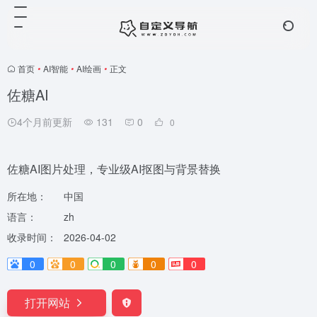
首页
•
AI智能
•
AI绘画
•
正文
佐糖AI
4个月前更新
131
0
0
佐糖AI图片处理，专业级AI抠图与背景替换
所在地：
中国
语言：
zh
收录时间：
2026-04-02
0
0
0
0
0
打开网站