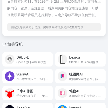
义导航实际控制，在2026年4月2日 上午8:30收录时，该网页上
的内容，都属于合规合法，后期网页的内容如出现违规，可以
直接联系网站管理员进行删除，自定义导航不承担任何责任。
自定义导航致力于优质、实用的网络站点资源收集与分享！
相关导航
DALL-E
Lexica
OpenAI旗下AI绘画模型，理解能力最强
Stable Diffusion图像搜索引擎和提示词参考工具
StarryAI
昵图网AI
AI艺术生成应用，专精于将文字描述转化为NFT级艺术作品
昵图网AI素材创作，辅助设计师快速产出素材
千牛AI作图
堆糖AI
千牛AI电商作图，一键生成商品主图与详情页
堆糖AI创意图片生成，适合社交分享与灵感收集
FacePlay
VanceAI